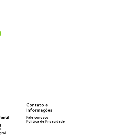
.
Contato e
Informações
antil
Fale conosco
Política de Privacidade
l
o
gral