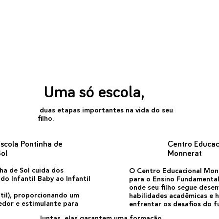
Uma só escola,
duas etapas importantes na vida do seu
filho.
scola Pontinha de
Centro Educac
Sol
Monnerat
ha de Sol cuida dos
O Centro Educacional Mon
do Infantil Baby ao Infantil
para o Ensino Fundamental
onde seu filho segue dese
til), proporcionando um
habilidades acadêmicas e 
edor e estimulante para
enfrentar os desafios do f
Juntas, elas garantem uma formação