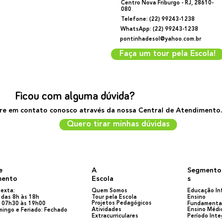
Centro Nova Friburgo - RJ, 28610-
080
Telefone: (22) 99243-1238
WhatsApp: (22) 99243-1238
pontinhadesol@yahoo.com.br
Faça um tour pela Escola!
Ficou com alguma dúvida?
re em contato conosco através da nossa Central de Atendimento
Quero tirar minhas dúvidas
Quero tirar minhas dúvidas
e
A
Segmento
mento
Escola
s
exta:
Quem Somos
Educação Inf
Tour pela Escola
Ensino
das 8h às 18h
Projetos Pedagógicos
Fundamenta
 07h30 às 19h00
Atividades
Ensino Médi
ingo e Feriado: Fechado
Extracurriculares
Período Inte