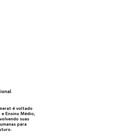
ional
nerat é voltado
 e Ensino Médio,
nvolvendo suas
humanas para
uturo.