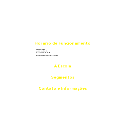
Horário de Funcionamento
Segunda a Sexta:
Secretaria das 8h às 18h
Escola das 07h30 às 19h00
Sábado, Domingo e Feriado:
Fechado
A Escola
Segmentos
Contato e Informações